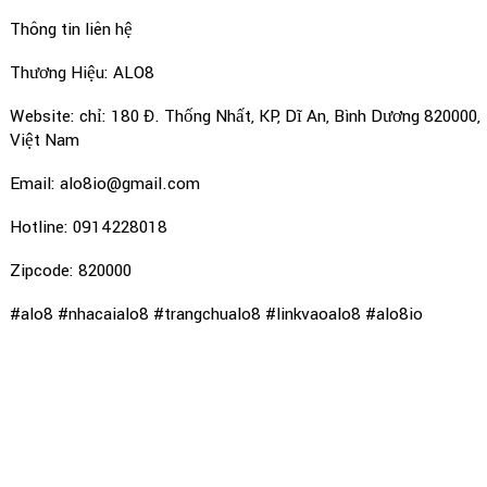
Thông tin liên hệ
Thương Hiệu: ALO8
Website: chỉ: 180 Đ. Thống Nhất, KP, Dĩ An, Bình Dương 820000,
Việt Nam
Email: alo8io@gmail.com
Hotline: 0914228018
Zipcode: 820000
#alo8 #nhacaialo8 #trangchualo8 #linkvaoalo8 #alo8io