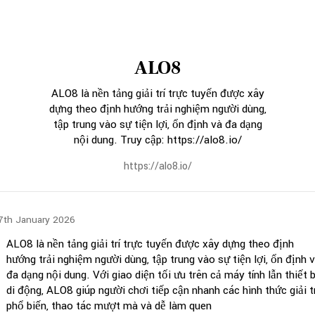
ALO8
ALO8 là nền tảng giải trí trực tuyến được xây
dựng theo định hướng trải nghiệm người dùng,
tập trung vào sự tiện lợi, ổn định và đa dạng
nội dung. Truy cập: https://alo8.io/
https://alo8.io/
7th January 2026
ALO8 là nền tảng giải trí trực tuyến được xây dựng theo định
hướng trải nghiệm người dùng, tập trung vào sự tiện lợi, ổn định 
đa dạng nội dung. Với giao diện tối ưu trên cả máy tính lẫn thiết b
di động, ALO8 giúp người chơi tiếp cận nhanh các hình thức giải tr
phổ biến, thao tác mượt mà và dễ làm quen